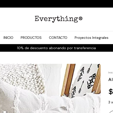
INICIO
PRODUCTOS
CONTACTO
Proyectos Integrales
10% de descuento abonando por transferencia
Inic
A
$
3