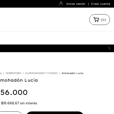
Iniciar sesión
|
Crear cuenta
(
0
)
io
/
DORMITORIO
/
ALMOHADONES Y FUNDAS
/
Almohadón Lucía
lmohadón Lucía
56.000
x
$18.666,67
sin interés