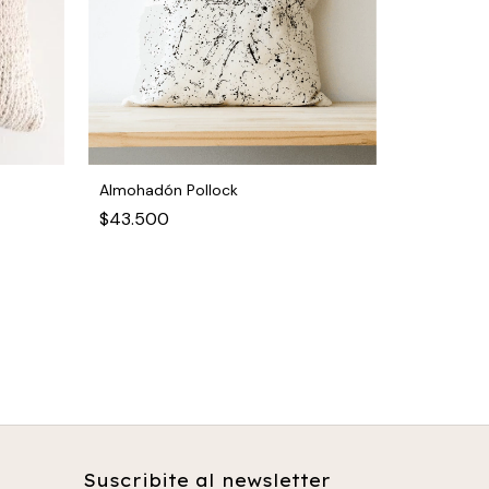
Almohadón Pollock
$43.500
Almohadón
$56.000
Suscribite al newsletter