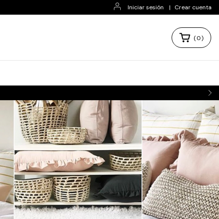
Iniciar sesión
|
Crear cuenta
(
0
)