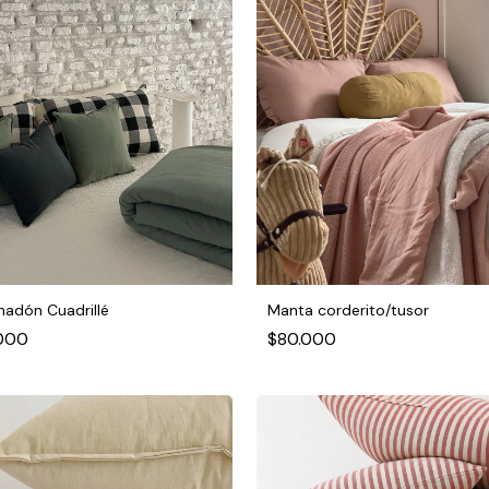
adón Cuadrillé
Manta corderito/tusor
000
$80.000