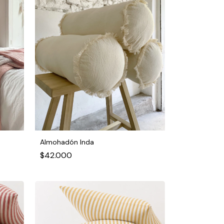
Almohadón Inda
$42.000