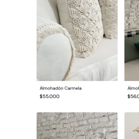
Almohadón Carmela
Almoh
$55.000
$56.