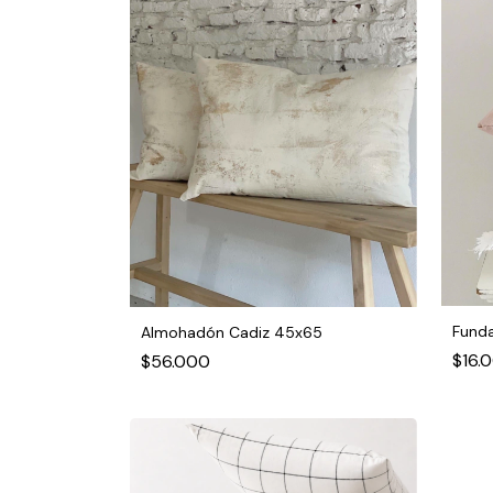
Fund
Almohadón Cadiz 45x65
$16.
$56.000